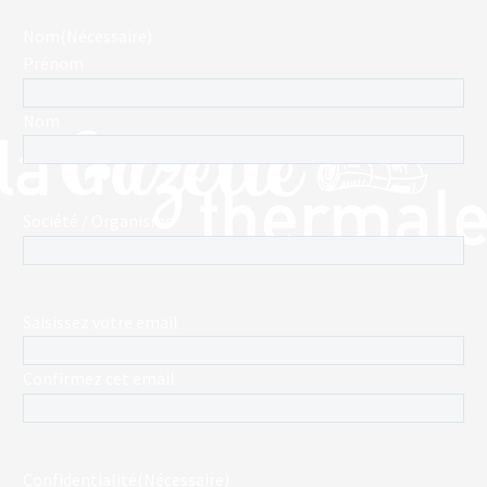
Nom
(Nécessaire)
Prénom
Nom
Société / Organisme
E-
Saisissez votre email
mail
(Nécessaire)
Confirmez cet email
Confidentialité
(Nécessaire)