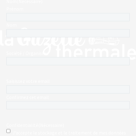
Nom
(Nécessaire)
Prénom
Nom
Société / Organisme
E-
Saisissez votre email
mail
(Nécessaire)
Confirmez cet email
Confidentialité
(Nécessaire)
J‘accepte le stockage et le traitement de mes données