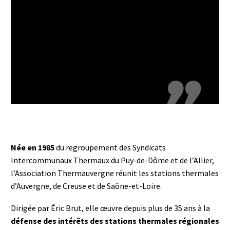
Thermauvergne a permis le
recrutement et l’installation en station
thermale de 9 médecins thermaux
depuis 2020

Née en 1985
du regroupement des Syndicats
Intercommunaux Thermaux du Puy-de-Dôme et de l’Allier,
l’Association Thermauvergne réunit les stations thermales
d’Auvergne, de Creuse et de Saône-et-Loire.
Dirigée par Éric Brut, elle œuvre depuis plus de 35 ans à la
défense des intérêts des stations thermales régionales