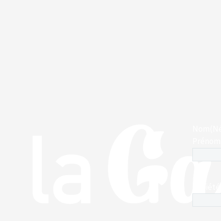
Nom
(Né
Prénom
Société