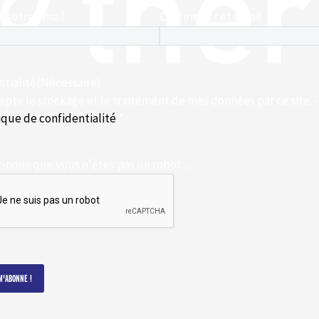
z votre email
Confirmez cet email
cessaire)
ntialité
(Nécessaire)
epte le stockage et le traitement de mes données par ce site. -
ique de confidentialité
*
nous que vous n'êtes pas un robot ...