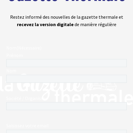
Restez informé des nouvelles de la gazette thermale et
recevez la version digitale
de manière régulière
Nom
(Nécessaire)
Prénom
Nom
Société / Organisme
E-
Saisissez votre email
mail
(Nécessaire)