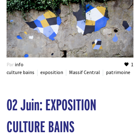
Par
info
1
culture bains
exposition
Massif Central
patrimoine
02 Juin:
EXPOSITION
CULTURE BAINS