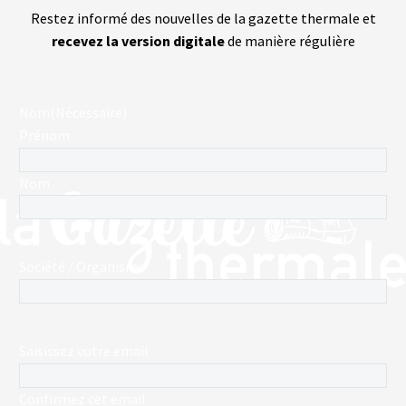
Restez informé des nouvelles de la gazette thermale et
recevez la version digitale
de manière régulière
Nom
(Nécessaire)
Prénom
Nom
Société / Organisme
E-
Saisissez votre email
mail
(Nécessaire)
Confirmez cet email