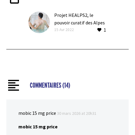
Projet HEALPS2, le
pouvoir curatif des Alpes
1
Libérer le potentiel
15 Avr 2022
d’innovation des
ressources naturelles
alpines, avec des outils
concrets et des
stratégies pour le
développement
économique
COMMENTAIRES
(14)
mobic 15 mg price
30 mars 2026 at 20h31
mobic 15 mg price